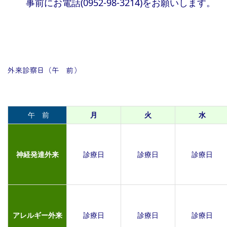
事前にお電話(0952-98-3214)をお願いします。
外来診察日（午 前）
午 前
月
火
水
神経発達外来
診療日
診療日
診療日
アレルギー外来
診療日
診療日
診療日