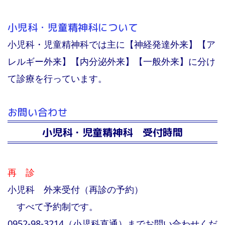
沿革
センター概要
小児科・児童精神科について
整形外科
医療型障害児入所施設
小児外科
小児科・児童精神科では主に【神経発達外来】【ア
療養介護事業所
センターの方針
レルギー外来】【内分泌外来】【一般外来】に分け
小児科・児童精神科
て診療を行っています。
通所サービス
お問い合わせ
小児科・児童精神科 受付時間
再 診
基本方針・特徴
小児科 外来受付（再診の予約）
小児科・児童精神科
すべて予約制です。
児童発達支援センター
園内について
生活介護事業
0952-98-3214（小児科直通）までお問い合わせくだ