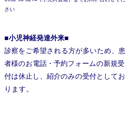
リハビリテーション
放課後等デイサービス
さい
ショートステイ・日中一時
■小児神経発達外来■
診察をご希望される方が多いため、患
者様のお電話・予約フォームの新規受
フロアマップ
リハビリテーション
付は休止し、紹介のみの受付としてお
ります。
個人情報保護・他
歯科外来
ショートステイ
医療相談・総合相談 その他