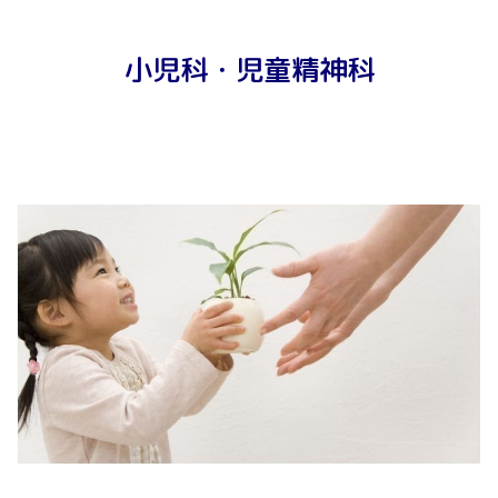
〒849-0906 佐賀県佐賀市金立町金立２２１５－２７ 佐賀
小児科・児童精神科
整肢学園こども発達医療センター 0952-98-2211
【バス】佐賀駅バスセンターよりバスで約20分です。バスは
2
番のりば、佐賀市営バス「尼寺
(
にいじ
)
・金立線（自動車試
験場・免許センター）行きで行先番号は
30
番です
センター紹介
【車】佐賀大和インター 佐賀市街方面へ→交差点「佐賀大和
インター南」を左折する→交差点「尼寺南小路」を左折する→
整形外科・小児外科
交差点「千布北」を左折する
入所サービス
センター長あいさつ