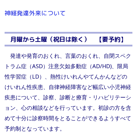
神経発達外来について
歯科
個人情報保護方針
月曜から土曜（祝日は除く） 【要予約】
よくあるご質問
発達や発育のおくれ、言葉のおくれ、自閉スペク
総合相談室
トラム症（ASD）注意欠如多動症（AD/HD)、限局
性学習症（LD）、熱性けいれんやてんかんなどの
けいれん性疾患、自律神経障害など幅広い小児神経
疾患について、診察、診断と療育・リハビリテーシ
ョン、心の相談などを行っています。初診の方を含
めて十分に診察時間をとることができるようすべて
予約制となっています。