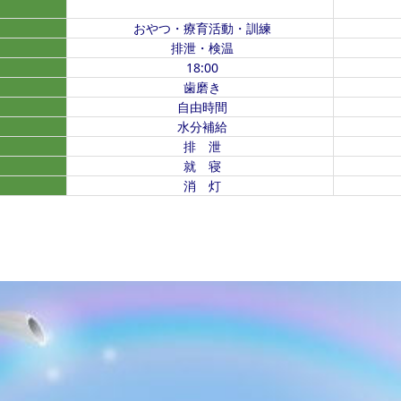
おやつ・療育活動・訓練
排泄・検温
18:00
歯磨き
自由時間
水分補給
排 泄
就 寝
消 灯