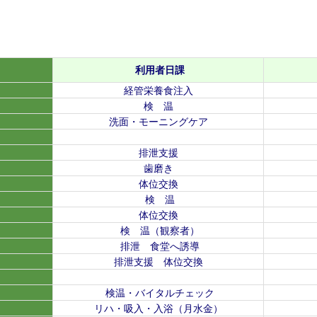
利用者日課
経管栄養食注入
検 温
洗面・モーニングケア
排泄支援
歯磨き
体位交換
検 温
体位交換
検 温（観察者）
排泄 食堂へ誘導
排泄支援 体位交換
検温・バイタルチェック
リハ・吸入・入浴（月水金）