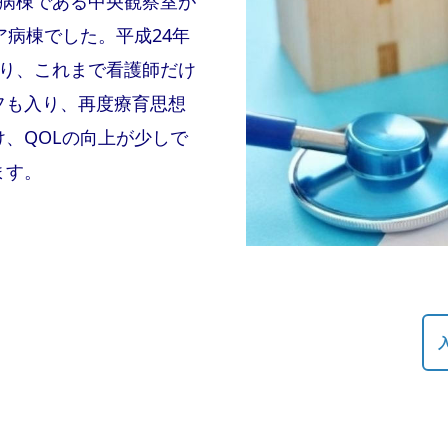
門病棟である中央観察室が
ア病棟でした。平成24年
なり、これまで看護師だけ
フも入り、再度療育思想
、QOLの向上が少しで
ます。